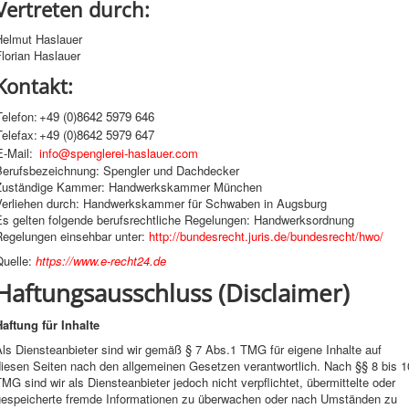
Vertreten durch:
Helmut Haslauer
lorian Haslauer
Kontakt:
Telefon:
+49 (0)8642 5979 646
Telefax:
+49 (0)8642 5979 647
E-Mail:
info@spenglerei-haslauer.com
Berufsbezeichnung: Spengler und Dachdecker
Zuständige Kammer: Handwerkskammer München
Verliehen durch: Handwerkskammer für Schwaben in Augsburg
Es gelten folgende berufsrechtliche Regelungen: Handwerksordnung
Regelungen einsehbar unter:
http://bundesrecht.juris.de/bundesrecht/hwo/
Quelle:
https://www.e-recht24.de
Haftungsausschluss (Disclaimer)
Haftung für Inhalte
ls Diensteanbieter sind wir gemäß § 7 Abs.1 TMG für eigene Inhalte auf
diesen Seiten nach den allgemeinen Gesetzen verantwortlich. Nach §§ 8 bis 1
MG sind wir als Diensteanbieter jedoch nicht verpflichtet, übermittelte oder
gespeicherte fremde Informationen zu überwachen oder nach Umständen zu