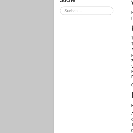
Suchen
...
F
A
T