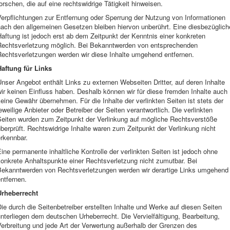
orschen, die auf eine rechtswidrige Tätigkeit hinweisen.
Verpflichtungen zur Entfernung oder Sperrung der Nutzung von Informationen
nach den allgemeinen Gesetzen bleiben hiervon unberührt. Eine diesbezüglich
aftung ist jedoch erst ab dem Zeitpunkt der Kenntnis einer konkreten
Rechtsverletzung möglich. Bei Bekanntwerden von entsprechenden
Rechtsverletzungen werden wir diese Inhalte umgehend entfernen.
Haftung für Links
nser Angebot enthält Links zu externen Webseiten Dritter, auf deren Inhalte
ir keinen Einfluss haben. Deshalb können wir für diese fremden Inhalte auch
eine Gewähr übernehmen. Für die Inhalte der verlinkten Seiten ist stets der
eweilige Anbieter oder Betreiber der Seiten verantwortlich. Die verlinkten
Seiten wurden zum Zeitpunkt der Verlinkung auf mögliche Rechtsverstöße
berprüft. Rechtswidrige Inhalte waren zum Zeitpunkt der Verlinkung nicht
rkennbar.
ine permanente inhaltliche Kontrolle der verlinkten Seiten ist jedoch ohne
onkrete Anhaltspunkte einer Rechtsverletzung nicht zumutbar. Bei
Bekanntwerden von Rechtsverletzungen werden wir derartige Links umgehend
ntfernen.
Urheberrecht
ie durch die Seitenbetreiber erstellten Inhalte und Werke auf diesen Seiten
nterliegen dem deutschen Urheberrecht. Die Vervielfältigung, Bearbeitung,
erbreitung und jede Art der Verwertung außerhalb der Grenzen des