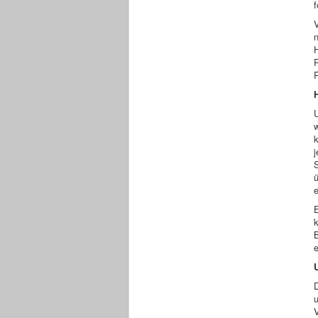
f
H
U
w
k
j
ü
e
E
k
e
D
u
V