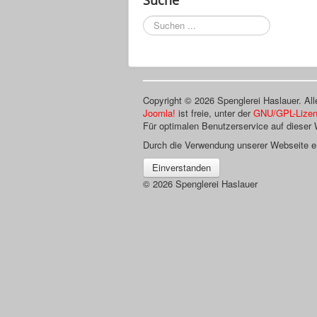
Suchen
...
Copyright © 2026 Spenglerei Haslauer. All
Joomla!
ist freie, unter der
GNU/GPL-Lize
Für optimalen Benutzerservice auf dieser
Durch die Verwendung unserer Webseite e
Einverstanden
© 2026 Spenglerei Haslauer