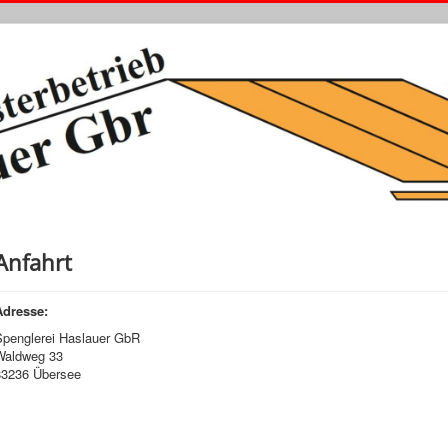
Anfahrt
Adresse:
Spenglerei Haslauer GbR
Waldweg 33
83236 Übersee